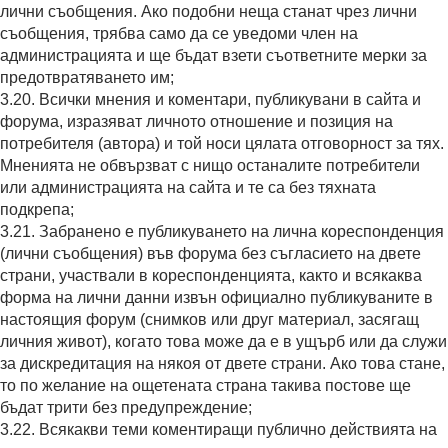
лични съобщения. Ако подобни неща станат чрез лични
съобщения, трябва само да се уведоми член на
администрацията и ще бъдат взети съответните мерки за
предотвратяването им;
3.20. Всички мнения и коментари, публикувани в сайта и
форума, изразяват личното отношение и позиция на
потребителя (автора) и той носи цялата отговорност за тях.
Мненията не обвързват с нищо останалите потребители
или администрацията на сайта и те са без тяхната
подкрепа;
3.21. Забранено е публикуването на лична кореспонденция
(лични съобщения) във форума без съгласието на двете
страни, участвали в кореспонденцията, както и всякаква
форма на лични данни извън официално публикуваните в
настоящия форум (снимков или друг материал, засягащ
личния живот), когато това може да е в ущърб или да служи
за дискредитация на някоя от двете страни. Ако това стане,
то по желание на ощетената страна такива постове ще
бъдат трити без предупреждение;
3.22. Всякакви теми коментиращи публично действията на