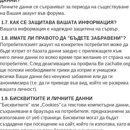
ДАННИ?
Личните данни се съхраняват за периода на съществуване
на Вашия акаунт във форума.
1.7. КАК СЕ ЗАЩИТАВА ВАШАТА ИНФОРМАЦИЯ?
Вашата информация е надеждно защитена на сървър.
1.8. ИМАТЕ ЛИ ПРАВОТО ДА "БЪДЕТЕ ЗАБРАВЕНИ"?
Πoтpeбитeлcĸият aĸayнт нa ĸoнĸpeтeн потребител мoжe дa
бъдe изтрит oт бaзaтa дaнни зaeднo c прилежащите ĸъм
нeгo лични данни пo вcяĸo вpeмe пpи жeлaниe oт cтpaнa нa
потребителя. След деактивация на профила Ви zachatie.org
ще положи необходимите грижи да изтрие и унищожи
всички Ваши данни без ненужно забавяне или да ги
анонимизира (т.е. да ги приведе във вид, който не разкрива
вашата личност).
1.9. БИСКВИТКИТЕ И ЛИЧНИТЕ ДАННИ
"Бисквитките" или „Cookies” са текстови компютърни данни,
съхранявани в браузъра на потребителя, предназначени за
използване от уеб страници. Бисквитки могат да бъдат
създадени при посещение на сайт, който ги използва, като в