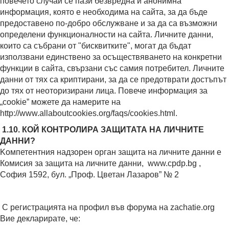
повечето случаи се пази безвредна и анонимна
информация, която е необходима на сайта, за да бъде
предоставено по-добро обслужване и за да са възможни
определени функционалности на сайта. Личните данни,
които са събрани от "бисквитките", могат да бъдат
използвани единствено за осъществяването на конкретни
функции в сайта, свързани със самия потребител. Личните
данни от тях са криптирани, за да се предотврати достъпът
до тях от неоторизирани лица. Повече информация за
„cookie” можете да намерите на
http://www.allaboutcookies.org/faqs/cookies.html.
1.10. КОЙ КОНТРОЛИРА ЗАЩИТАТА НА ЛИЧНИТЕ
ДАННИ?
Kомпетентния надзорен орган защита на личните данни e
Комисия за защита на личните данни, www.cpdp.bg ,
София 1592, бул. „Проф. Цветан Лазаров” № 2
С регистрацията на профил във форума на zachatie.org
Вие декларирате, че: