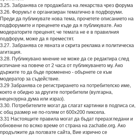
3.25. Забранява се продажбата на лекарства чрез форума
3.26. Форумът е организиран тематично в подфоруми.
Преди да публикувате нова тема, прочетете описанието на
подфорумите и преценете къде да я публикувате. Ако
модераторите преценят, че темата не е в правилния
подфорум, може да я преместят.
3.27. Забранява се явната и скрита реклама и политическа
агитация.
3.28. Публикувано мнение не може да се редактира след
изтичане на повече от 2 часа от публикуването му. Ако
държите то да бъде променено - обърнете се към
модератор за съдействие.
3.29 Забранява се регистрирането на потребителско име,
което е обидно за другите потребители (вулгарна,
нецензурна дума или израз).
3.30. Потребителите могат да слагат картинки в подписа си,
с общ размер не по-голям от 600x200 пиксела.
3.31 Настоящите правила могат да бъдат преразгледани и
обновени по всяко време от страна на zachatie.org. Ако
продължите да ползвате сайта, Вие изрично се