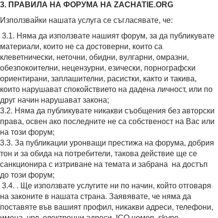
3. ПРАВИЛА НА ФОРУМА НА ZACHATIE.ORG
Използвайки нашата услуга се съгласявате, че:
3.1. Няма да използвате нашият форум, за да публикувате
материали, които не са достоверни, които са
клеветнически, неточни, обидни, вулгарни, омразни,
обезпокоителни, нецензурни, езически, порнографски
ориентирани, заплашителни, расистки, както и такива,
които нарушават спокойствието на дадена личност, или по
друг начин нарушават закона;
3.2. Няма да публикувате никакви съобщения без авторски
права, освен ако последните не са собственост на Вас или
на този форум;
3.3. За публикации уронващи престижа на форума, добрия
тон и за обида на потребители, такова действие ще се
санкционира с изтриване на темата и забрана на достъп
до този форум;
3.4. . Ще използвате услугите ни по начин, който отговаря
на законите в нашата страна. Заявявате, че няма да
поставяте във вашият профил, никакви адреси, телефони,
имена, урл, електронни адреси, ICQ номер, skype,