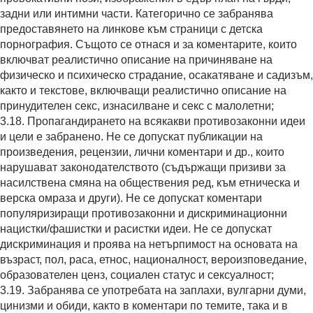
задни или интимни части. Категорично се забранява
предоставянето на линкове към страници с детска
порнография. Същото се отнася и за коментарите, които
включват реалистично описание на причиняване на
физическо и психическо страдание, осакатяване и садизъм,
както и текстове, включващи реалистично описание на
принудителен секс, изнасилване и секс с малолетни;
3.18. Пропагандирането на всякакви противозаконни идеи
и цели е забранено. Не се допускат публикации на
произведения, рецензии, лични коментари и др., които
нарушават законодателството (съдържащи призиви за
насилствена смяна на обществения ред, към етническа и
верска омраза и други). Не се допускат коментари
популяризиращи противозаконни и дискриминационни
нацистки/фашистки и расистки идеи. Не се допускат
дискриминация и проява на нетърпимост на основата на
възраст, пол, раса, етнос, националност, вероизповедание,
образователен ценз, социален статус и сексуалност;
3.19. Забранява се употребата на заплахи, вулгарни думи,
цинизми и обиди, както в коментари по темите, така и в