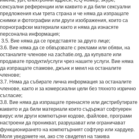
сексуални референции или каквито и да били сексуални
предложения към трета страна и че няма да изпращате
снимки и фотографии или други изображения, които са
порнографски материали както и няма да изнасяте
персонална информация;
3.5. Вие няма да се представяте за друго лице;
3.6. Вие няма да се обвързвате с реклами или обяви, на
останалите членове на zachatie.org, да купувате или
продавате продукти/услуги чрез нашите услуги. Вие няма
да изпращате спамове, джънк и меил на останалите
членове;
3.7. Няма да събирате лична информация за останалите
членове, както и за комерсиални цели без тяхното изрично
съгласие;
3.8. Вие няма да изпращате пренасяте или дистрибутирате
каквито и да били материали които съдържат софтуерен
вирус или други компютърни кодове, файлове, програми
настроени да проникват, разрушават или ограничават
функционирането на компютърният софтуер или хардуер.
Моля уведомете ни, ако сте свидетел на такива