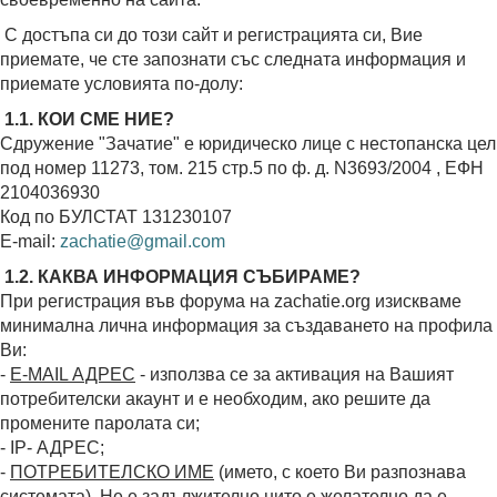
С достъпа си до този сайт и регистрацията си, Вие
приемате, че сте запознати със следната информация и
приемате условията по-долу:
1.1. КОИ СМЕ НИЕ?
Сдружение "Зачатие" е юридическо лице с нестопанска цел
под номер 11273, том. 215 стр.5 по ф. д. N3693/2004 , ЕФН
2104036930
Код по БУЛСТАТ 131230107
E-mail:
zachatie@gmail.com
1.2. КАКВА ИНФОРМАЦИЯ СЪБИРАМЕ?
При регистрация във форума на zachatie.org изискваме
минимална лична информация за създаването на профила
Ви:
-
E-MAIL АДРЕС
- използва се за активация на Вашият
потребителски акаунт и е необходим, ако решите да
промените паролата си;
- IP- АДРЕС;
-
ПОТРЕБИТЕЛСКО ИМЕ
(името, с което Ви разпознава
системата). Не е задължително нито е желателно да е