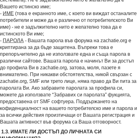
Вашето истинско име;
-
ИМЕ
(това е екранното име, с което ви виждат останалите
потребители и може да е различно от потребителското Ви
име) - не е задължително нито е желателно това да е
истинското Ви име;
-
ПАРОЛА
- Вашата парола във форума на zachatie.org е
криптирана за да бъде защитена. Въпреки това е
препоръчително да не използвате една и съща парола в
различни сайтове. Вашата парола е начинът Ви за достъп
до профила Ви в zachatie.org, затова, моля, пазете я
внимателно. При никакви обстоятелства, никой свързан с
zachatie.org, SMF или трето лице, няма право да Ви пита за
паролата Ви. Ако забравите паролата за профила си,
можете да използвате “Забравих си паролата” фукцията,
предоставена от SMF софтуера. Поддържането на
кофиденциалност на вашето потребителско име и парола и
за всички действия произтичащи от Вашата регистрация и
Вашата активност във форума са Ваша отговорност.
1.3. ИМАТЕ ЛИ ДОСТЪП ДО ЛИЧНАТА СИ