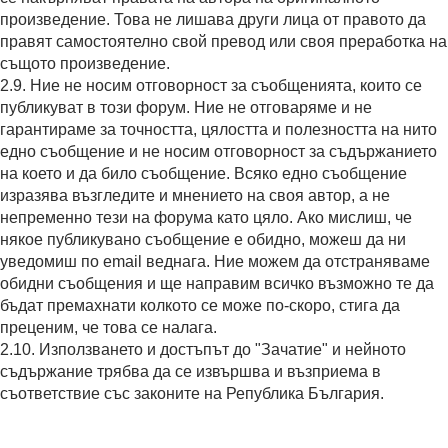
произведение. Това не лишава други лица от правото да
правят самостоятелно свой превод или своя преработка на
същото произведение.
2.9. Ние не носим отговорност за съобщенията, които се
публикуват в този форум. Ние не отговаряме и не
гарантираме за точността, цялостта и полезността на нито
едно съобщение и не носим отговорност за съдържанието
на което и да било съобщение. Всяко едно съобщение
изразява възгледите и мнението на своя автор, а не
непременно тези на форума като цяло. Ако мислиш, че
някое публикувано съобщение е обидно, можеш да ни
уведомиш по email веднага. Ние можем да отстраняваме
обидни съобщения и ще направим всичко възможно те да
бъдат премахнати колкото се може по-скоро, стига да
преценим, че това се налага.
2.10. Използването и достъпът до "Зачатие" и нейното
съдържание трябва да се извършва и възприема в
съответствие със законите на Република България.