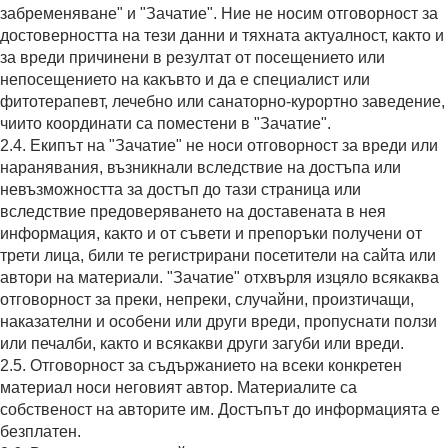
забременяване" и "Зачатие". Ние не носим отговорност за
достоверността на тези данни и тяхната актуалност, както и
за вреди причинени в резултат от посещението или
непосещението на какъвто и да е специалист или
фитотерапевт, лечебно или санаторно-курортно заведение,
чиито координати са поместени в "Зачатие".
2.4. Екипът на "Зачатие" не носи отговорност за вреди или
наранявания, възникнали вследствие на достъпа или
невъзможността за достъп до тази страница или
вследствие предоверяването на доставената в нея
информация, както и от съвети и препоръки получени от
трети лица, били те регистрирани посетители на сайта или
автори на материали. "Зачатие" отхвърля изцяло всякаква
отговорност за преки, непреки, случайни, произтичащи,
наказателни и особени или други вреди, пропуснати ползи
или печалби, както и всякакви други загуби или вреди.
2.5. Отговорност за съдържанието на всеки конкретен
материал носи неговият автор. Мaтериалите са
собственост на авторите им. Достъпът до информацията е
безплатен.