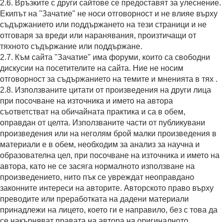
2.6. Връзките с други сайтове се предоставят за улеснение.
Екипът на "Зачатие" не носи отговорност и не влияе върху
съдържанието или поддържането на тези страници и не
отговаря за вреди или наранявания, произтичащи от
тяхното съдържание или поддържане.
2.7. Към сайта "Зачатие" има форуми, които са свободни
дискусии на посетителите на сайта. Ние не носим
отговорност за съдържанието на темите и мненията в тях .
2.8. Използваните цитати от произведения на други лица
при посочване на източника и името на автора
съответстват на обичайната практика и са в обем,
оправдан от целта. Използваните части от публикувани
произведения или на неголям брой малки произведения в
материали е в обем, необходим за анализ за научна и
образователна цел, при посочване на източника и името на
автора, като не се засяга нормалното използване на
произведението, нито пък се увреждат неоправдано
законните интереси на авторите. Авторското право върху
преводите или преработката на дадени материали
принадлежи на лицето, което ги е направило, без с това да
се накърняват правата на автора на оригиналното