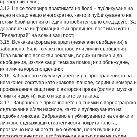
препоръчително;
3.12. Не се толерира практиката на flood – публикуване на
едно и също нещо многократно, както и публикуването на
голям брой мнения от един потребител едно след друго. За
добавяне на информация към предишен пост има бутон
"Редактирай" на всеки ваш пост;
3.15. Всякаква форма на spam (нежелани съобщения) е
забранена, било то чрез постове или лични съобщения.
Това включва всякакви реклами, верижни писма и др.
съобщения, изключващи тема за помощ или обсъждане,
или лична кореспонденция;
3.16. Забранено е публикуването и разпространението на
незаконен софтуер като кракове, пачове, серийни номера и
произведения защитени с авторски права (филми, музика
снимки и други), както и заявките за такива;
3.17. Забранено е прикачването на снимки с порнографско
съдържание и/или насилие, както и публикуването на
подобни линкове. Забранено е публикуването на снимки и
линкове съдържащи стратегически покрита голота,
прозрачно или много тънко облекло, нецензурни или
провокативни пози, изображения в едър план на гърди,