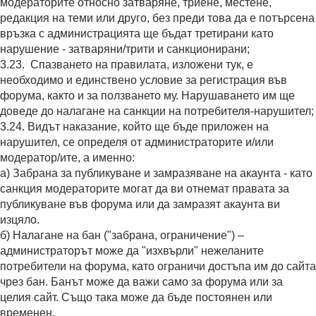
модераторите относно затваряне, триене, местене,
редакция на теми или друго, без преди това да е потърсена
връзка с администрацията ще бъдат третирани като
нарушение - затваряни/трити и санкционирани;
3.23. Спазването на правилата, изложени тук, е
необходимо и единствено условие за регистрация във
форума, както и за ползването му. Нарушаването им ще
доведе до налагане на санкции на потребителя-нарушител;
3.24. Видът наказание, който ще бъде приложен на
нарушител, се определя от администраторите и/или
модератор/ите, а именно:
а) Забрана за публикуване и замразяване на акаунта - като
санкция модераторите могат да ви отнемат правата за
публикуване във форума или да замразят акаунта ви
изцяло.
б) Налагане на бан ("забрана, ограничение") –
администраторът може да "изхвърли" нежеланите
потребители на форума, като ограничи достъпа им до сайта
чрез бан. Банът може да важи само за форума или за
целия сайт. Също така може да бъде постоянен или
временен.