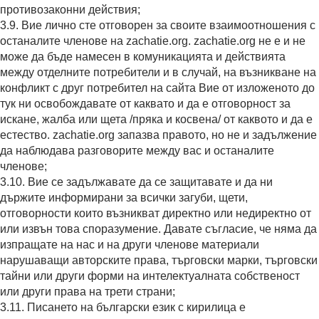
противозаконни действия;
3.9. Вие лично сте отговорен за своите взаимоотношения с
останалите членове на zachatie.org. zachatie.org не е и не
може да бъде намесен в комуникацията и действията
между отделните потребители и в случай, на възникване на
конфликт с друг потребител на сайта Вие от изложеното до
тук ни освобождавате от каквато и да е отговорност за
искане, жалба или щета /пряка и косвена/ от каквото и да е
естество. zachatie.org запазва правото, но не и задължение
да наблюдава разговорите между вас и останалите
членове;
3.10. Вие се задължавате да се защитавате и да ни
държите информирани за всички загуби, щети,
отговорности които възникват директно или недиректно от
или извън това споразумение. Давате съгласие, че няма да
изпращате на нас и на други членове материали
нарушаващи авторските права, търговски марки, търговски
тайни или други форми на интелектуалната собственост
или други права на трети страни;
3.11. Писането на български език с кирилица е