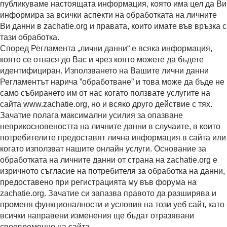
публикуваме настоящата информация, която има цел да Ви
информира за всички аспекти на обработката на личните
Ви данни в zachatie.org и правата, които имате във връзка с
тази обработка.
Според Регламента „лични данни“ е всяка информация,
която се отнася до Вас и чрез която можете да бъдете
идентифициран. Използването на Вашите лични данни
Регламентът нарича ”обработване” и това може да бъде не
само събирането им от нас когато ползвате услугите на
сайта www.zachatie.org, но и всяко друго действие с тях.
Зачатие полага максимални усилия за опазване
неприкосновеността на личните данни в случаите, в които
потребителите предоставят лична информация в сайта или
когато използват нашите онлайн услуги. Основание за
обработката на личните данни от страна на zachatie.org е
изричното съгласие на потребителя за обработка на данни,
предоставено при регистрацията му във форума на
zachatie.org. Зачатие си запазва правото да разширява и
променя функционалности и условия на този уеб сайт, като
всички направени изменения ще бъдат отразявани
своевременно на сайта.